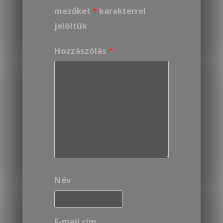
mezőket
*
karakterrel
jelöltük
Hozzászólás
*
Név
E-mail cím