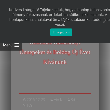
Kedves Látogató! Tájékoztatjuk, hogy a honlap felhasználó
Telefon: +36-20-336-5701
élmény fokozásának érdekében sütiket alkalmazunk. A
Email cím : contact.oh@gmail.com
honlapunk használatával ön a tájékoztatásunkat tudomásu
veszi.
Elfogadom
Kellemes Karácsonyi
Ünnepeket és Boldog Új Évet
Kívánunk
2016-12-23
Hírek
Bősz
Richárd