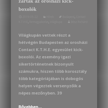
zártak az orosházi kick-
boxolók
2019-05-22
Hírek
Budapest
,
Contact
K.T.H.E
,
formagyakorlat
,
Világkupa
Bősz Richárd
Világkupán vettek részt a
hétvégén Budapesten az orosházi
Contact K.T.H.E. egyesület kick-
boxolói. Az esemény igazi
sikertörténetnek bizonyult
számukra, hiszen több korosztály
több kategóriájában is dobogós
helyen végeztek versenyzőik a
népes mezőnyben. 39