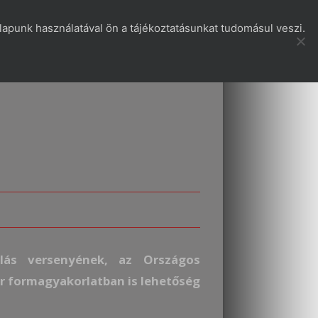
apunk használatával ön a tájékoztatásunkat tudomásul veszi.
pcsolódó oldalak
Kapcsolatok
lás versenyének, az Országos
r formagyakorlatban is lehetőség