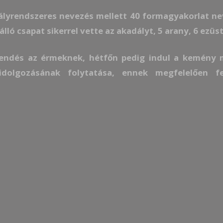
lyrendszeres nevezés mellett 40 formagyakorlat neve
lló csapat sikerrel vette az akadályt, 5 arany, 6 ezü
endés az érmeknek, hétfőn pedig indul a kemény 
idolgozásának folytatása, ennek megfelelően fe