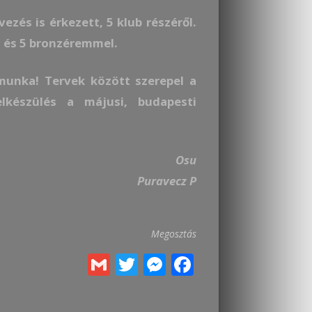
zés is érkezett, 5 klub részéről.
st és 5 bronzéremmel.
munka! Tervek között szerepel a
lkészülés a májusi, budapesti
Osu
Puravecz P
Megosztás
G
T
M
F
m
w
e
ac
ai
itt
ss
e