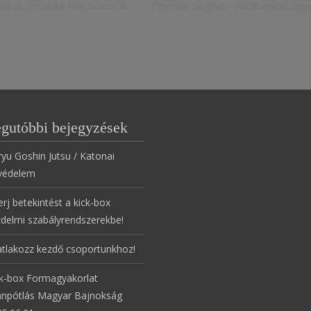
za az orosházi kick-boxosok
Egymást segítve – házibajnoksággal
gutóbbi bejegyzések
yu Goshin Jutsu / Katonai
védelem
rj betekintést a kick-box
delmi szabályrendszerekbe!
atlakozz kezdő csoportunkhoz!
ck-box Formagyakorlat
ánpótlás Magyar Bajnokság