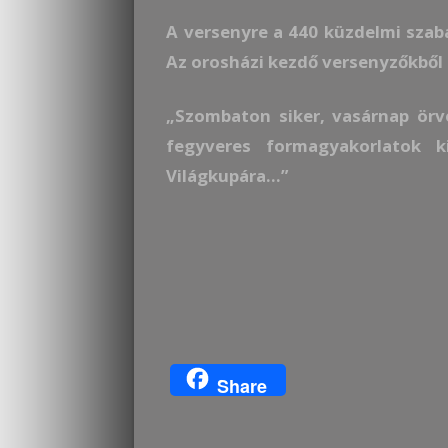
A versenyre a 440 küzdelmi szabá
Az orosházi kezdő versenyzőkből á
„Szombaton siker, vasárnap örv
fegyveres formagyakorlatok k
Világkupára…”
Share