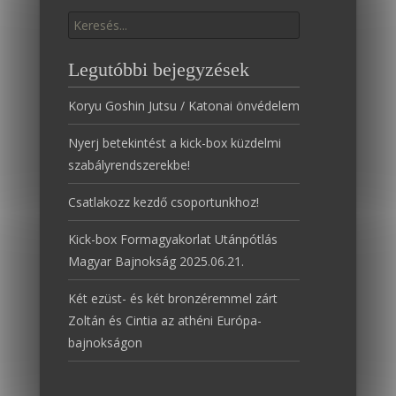
Találat:
Legutóbbi bejegyzések
Koryu Goshin Jutsu / Katonai önvédelem
Nyerj betekintést a kick-box küzdelmi
szabályrendszerekbe!
Csatlakozz kezdő csoportunkhoz!
Kick-box Formagyakorlat Utánpótlás
Magyar Bajnokság 2025.06.21.
Két ezüst- és két bronzéremmel zárt
Zoltán és Cintia az athéni Európa-
bajnokságon