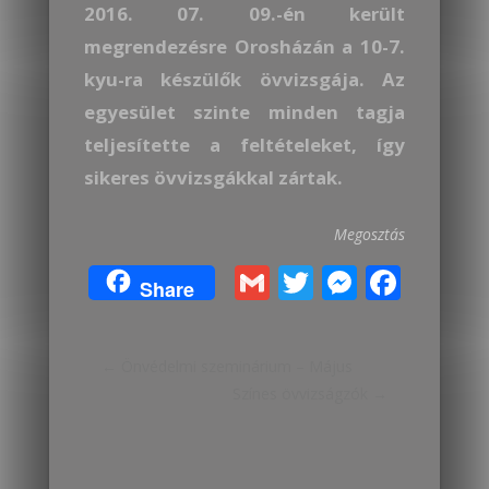
2016. 07. 09.-én került
megrendezésre Orosházán a 10-7.
kyu-ra készülők övvizsgája. Az
egyesület szinte minden tagja
teljesítette a feltételeket, így
sikeres övvizsgákkal zártak.
Megosztás
G
T
M
F
Share
m
w
e
ac
ai
itt
ss
e
Post
←
Önvédelmi szeminárium – Május
l
er
e
b
Színes övvizságzók
→
n
o
navigation
g
o