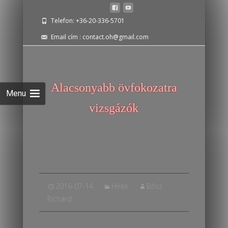
Telefon: +36-20-336-5701
Email cím : contact.oh@gmail.com
Alacsonyabb övfokozatra
vizsgázók
2016-07-14
Hírek
Bősz
Richárd