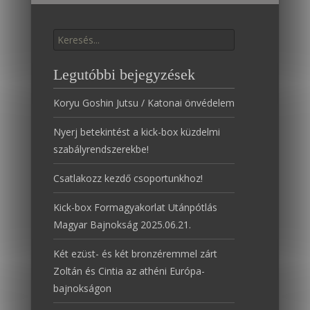
Találat:
Legutóbbi bejegyzések
Koryu Goshin Jutsu / Katonai önvédelem
Nyerj betekintést a kick-box küzdelmi
szabályrendszerekbe!
Csatlakozz kezdő csoportunkhoz!
Kick-box Formagyakorlat Utánpótlás
Magyar Bajnokság 2025.06.21.
Két ezüst- és két bronzéremmel zárt
Zoltán és Cintia az athéni Európa-
bajnokságon