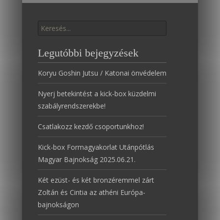
Találat:
Legutóbbi bejegyzések
Koryu Goshin Jutsu / Katonai önvédelem
Nyerj betekintést a kick-box küzdelmi
szabályrendszerekbe!
Csatlakozz kezdő csoportunkhoz!
Kick-box Formagyakorlat Utánpótlás
Magyar Bajnokság 2025.06.21.
Két ezüst- és két bronzéremmel zárt
Zoltán és Cintia az athéni Európa-
bajnokságon